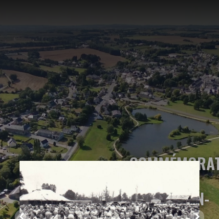
COMMÉMORAT
DE LA
LIBÉRATION-
AOÛT 1985