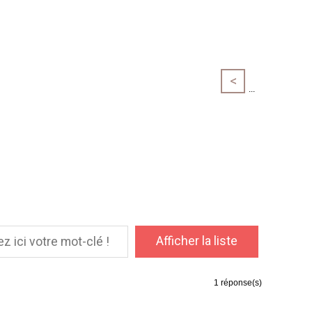
<
...
1
réponse(s)