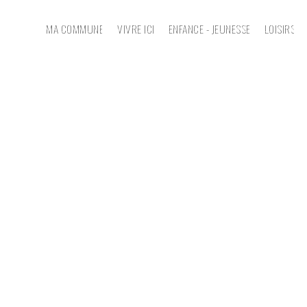
MA COMMUNE
VIVRE ICI
ENFANCE - JEUNESSE
LOISIRS