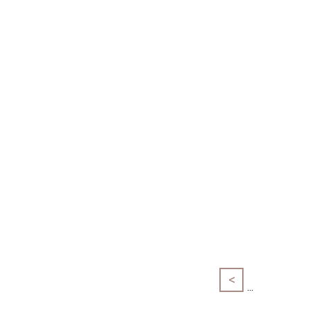
<
...