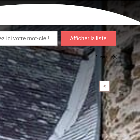
2
réponse(s)
<
...